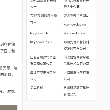
2025正版资料免费
澳门六开彩资料免
大全
费大全今天
7777788888精准新
羿合春婉门户网站
传真
xn.yhcwclub.cn
hg.yhcwclub.cn
zl.yhcwclub.cn
hf.yhcwclub.cn
郑州九德新材料科
尝到各种独
技发展有限公司
满了匠心和
山西百川通宝供应
河北雄安众安金服
链管理有限公司
信息技术有限公司
艺品等，这
威海京威电气有限
上海博湃化学有限
单的消费，
公司
公司
昊华机械
杭州浙培教育科技
食、购物、
有限公司