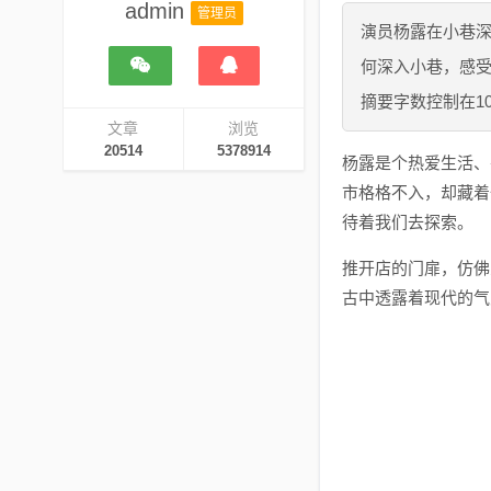
admin
管理员
演员杨露在小巷
何深入小巷，感
摘要字数控制在10
文章
浏览
20514
5378914
杨露是个热爱生活、
市格格不入，却藏着
待着我们去探索。
推开店的门扉，仿佛
古中透露着现代的气