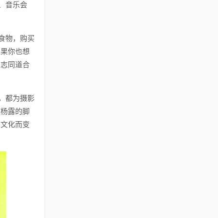
、音乐会
食物，购买
如果你也想
交志同道合
，都为摄影
随杨露的脚
和文化而变