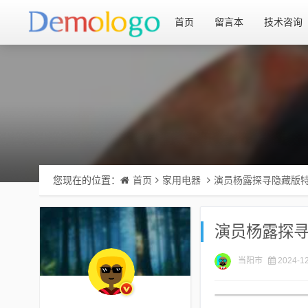
首页
留言本
技术咨询
您现在的位置：
首页
家用电器
演员杨露探寻隐藏版
演员杨露探
当阳市
2024-12