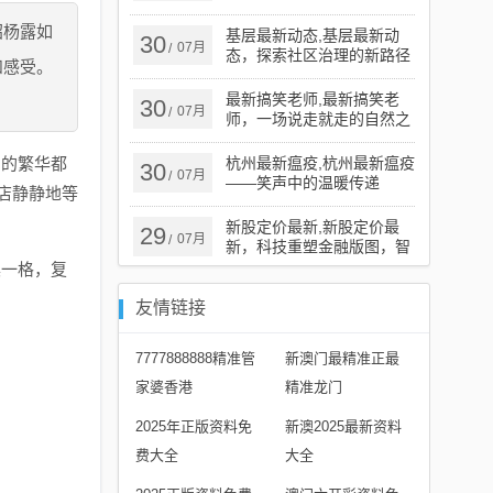
变迁
绍杨露如
基层最新动态,基层最新动
30
07月
/
态，探索社区治理的新路径
和感受。
最新搞笑老师,最新搞笑老
30
07月
/
师，一场说走就走的自然之
旅
围的繁华都
杭州最新瘟疫,杭州最新瘟疫
30
07月
/
——笑声中的温暖传递
店静静地等
新股定价最新,新股定价最
29
07月
/
新，科技重塑金融版图，智
能时代的新篇章
具一格，复
。
友情链接
7777888888精准管
新澳门最精准正最
家婆香港
精准龙门
2025年正版资料免
新澳2025最新资料
费大全
大全