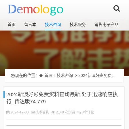
首页
留言本
技术咨询
技术服务
销售电子产品
您现在的位置：
首页
技术咨询
2024新澳好彩免费资料查询最新,处于迅速响应执行_传达版74.779
2024新澳好彩免费资料查询最新,处于迅速响应执
行_传达版74.779
2024-12-08
技术咨询
2148 次浏览
0个评论