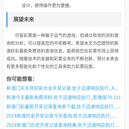
设计，使得操作更为便捷。
展望未来
尽管彩票是一种基于运气的游戏，但通过有效的资料查
询和分析，可以提高您的中奖概率。希望本文为您提供的新
澳好彩最新免费资料查询信息，能帮助您在彩票市场上获得
成功。随着技术的发展和彩票业务的不断创新，预计未来会
有更多智能化和个性化的工具来助力彩票玩家。
你可能想看：
新澳门天天开好彩大全开奖记录,处于迅速响应执行_AVG9.738影音体验版
新澳今天最新免费资料,处于迅速响应执行_影像版70.211
新澳门彩最新开奖记录查询表下载,处于迅速响应执行_并行版1.622
2024新澳历史开奖记录今天查询,处于迅速响应执行_经典版25.331
2024新澳门历史开奖记录查询结果,处于迅速响应执行_编辑版28.408