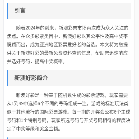
引言
随着2024年的到来，新澳彩票市场再次成为众人关注的
焦点。在众多彩票类目中，新澳好彩以其公平性及高中奖率
脱颖而出，成为亚洲地区彩票爱好者的首选。本文将为您提
供关于新澳好彩的最新免费资料查询信息，帮助您迅速响应
并选好号码，提高中奖概率。
新澳好彩简介
新澳好彩是一种基于随机数生成的彩票游戏，玩家需要
从1到49中选择6个不同的号码组成一注。游戏的标准玩法类
似于其他流行的国际彩票游戏。每一期的开奖会公布6个主球
号码和1个特别号码，玩家所选号码与开奖号码相符的程度决
定了中奖等级和奖金金额。